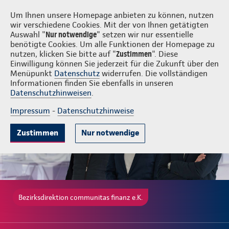
Login
communitas finanz e.K.
Um Ihnen unsere Homepage anbieten zu können, nutzen
wir verschiedene Cookies. Mit der von Ihnen getätigten
Auswahl "
Nur notwendige
" setzen wir nur essentielle
benötigte Cookies. Um alle Funktionen der Homepage zu
nutzen, klicken Sie bitte auf "
Zustimmen
". Diese
Einwilligung können Sie jederzeit für die Zukunft über den
Ambulante Zusatzversicherung
Krankenhauszusatzversicherung
Menüpunkt
Datenschutz
widerrufen. Die vollständigen
Informationen finden Sie ebenfalls in unseren
Datenschutzhinweisen
.
Impressum
-
Datenschutzhinweise
Zustimmen
Nur notwendige
Bezirksdirektion communitas finanz e.K.