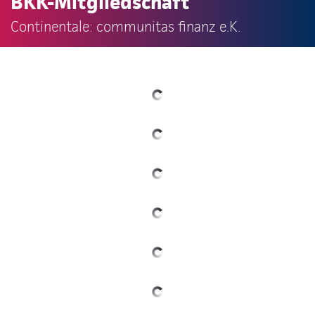
BKK-Mitgliedschaft
Continentale: communitas finanz e.K.