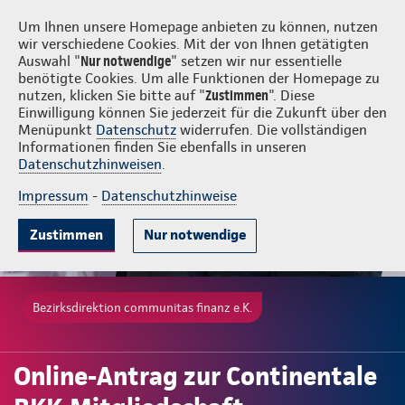
Login
communitas finanz e.K.
Um Ihnen unsere Homepage anbieten zu können, nutzen
wir verschiedene Cookies. Mit der von Ihnen getätigten
Auswahl "
Nur notwendige
" setzen wir nur essentielle
benötigte Cookies. Um alle Funktionen der Homepage zu
nutzen, klicken Sie bitte auf "
Zustimmen
". Diese
Einwilligung können Sie jederzeit für die Zukunft über den
Menüpunkt
Datenschutz
widerrufen. Die vollständigen
Informationen finden Sie ebenfalls in unseren
Datenschutzhinweisen
.
Impressum
-
Datenschutzhinweise
Zustimmen
Nur notwendige
Bezirksdirektion communitas finanz e.K.
Online-Antrag zur Continentale