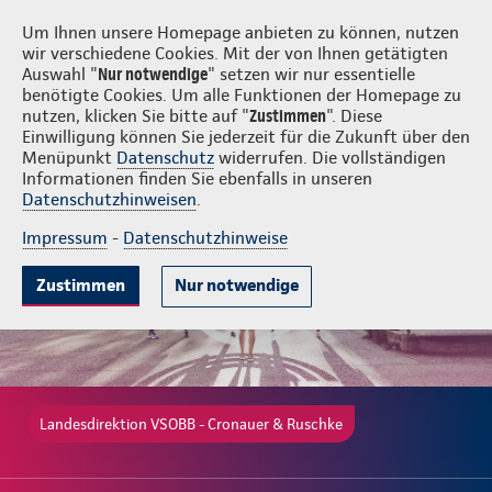
Login
VSOBB - Cronauer & Ruschke
Um Ihnen unsere Homepage anbieten zu können, nutzen
wir verschiedene Cookies. Mit der von Ihnen getätigten
Auswahl "
Nur notwendige
" setzen wir nur essentielle
benötigte Cookies. Um alle Funktionen der Homepage zu
nutzen, klicken Sie bitte auf "
Zustimmen
". Diese
Einwilligung können Sie jederzeit für die Zukunft über den
Beliebte Produkte
Weitere Angebote
Beratung & Angebot
Menüpunkt
Datenschutz
widerrufen. Die vollständigen
Informationen finden Sie ebenfalls in unseren
Datenschutzhinweisen
.
Impressum
-
Datenschutzhinweise
Zustimmen
Nur notwendige
Landesdirektion VSOBB - Cronauer & Ruschke