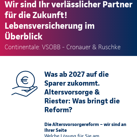
Wir sind Ihr verlässlicher Partner
für die Zukunft!
Lebensversicherung im
Überblick
Continentale: VSOBB - Cronauer & Ruschke
Was ab 2027 auf die
Sparer zukommt.
Altersvorsorge &
Riester: Was bringt die
Reform?
Die Altersvorsorgereform – wir sind an
Ihrer Seite
Welche Lösung für Sie am