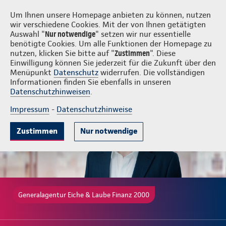
Login
Eiche & Laube Finanz 2000
Um Ihnen unsere Homepage anbieten zu können, nutzen
wir verschiedene Cookies. Mit der von Ihnen getätigten
Auswahl "
Nur notwendige
" setzen wir nur essentielle
benötigte Cookies. Um alle Funktionen der Homepage zu
nutzen, klicken Sie bitte auf "
Zustimmen
". Diese
Einwilligung können Sie jederzeit für die Zukunft über den
Gute Gründe
Tarife & Leistungen
Wissenswertes
Beratung & 
Menüpunkt
Datenschutz
widerrufen. Die vollständigen
Informationen finden Sie ebenfalls in unseren
Datenschutzhinweisen
.
Impressum
-
Datenschutzhinweise
Zustimmen
Nur notwendige
Generalagentur Eiche & Laube Finanz 2000