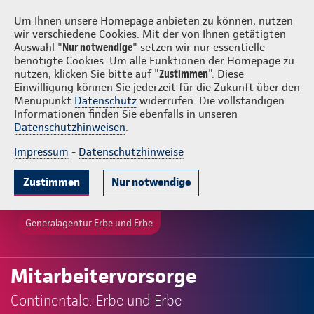
Login
Erbe und Erbe
Um Ihnen unsere Homepage anbieten zu können, nutzen
wir verschiedene Cookies. Mit der von Ihnen getätigten
Auswahl "
Nur notwendige
" setzen wir nur essentielle
benötigte Cookies. Um alle Funktionen der Homepage zu
nutzen, klicken Sie bitte auf "
Zustimmen
". Diese
Einwilligung können Sie jederzeit für die Zukunft über den
Menüpunkt
Datenschutz
widerrufen. Die vollständigen
Informationen finden Sie ebenfalls in unseren
Datenschutzhinweisen
.
Impressum
-
Datenschutzhinweise
Zustimmen
Nur notwendige
Generalagentur Erbe und Erbe
Mitarbeitervorsorge
Continentale: Erbe und Erbe