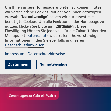
Login
Gabriele Walter
Um Ihnen unsere Homepage anbieten zu können, nutzen
wir verschiedene Cookies. Mit der von Ihnen getätigten
Auswahl "
Nur notwendige
" setzen wir nur essentielle
benötigte Cookies. Um alle Funktionen der Homepage zu
nutzen, klicken Sie bitte auf "
Zustimmen
". Diese
Einwilligung können Sie jederzeit für die Zukunft über den
Gute Gründe
Tarife & Leistungen
Wissenswertes
Beratung & 
Menüpunkt
Datenschutz
widerrufen. Die vollständigen
Informationen finden Sie ebenfalls in unseren
Datenschutzhinweisen
.
Impressum
-
Datenschutzhinweise
Zustimmen
Nur notwendige
Generalagentur Gabriele Walter