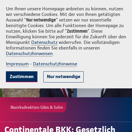
Login
Gibis & Sohn
Um Ihnen unsere Homepage anbieten zu können, nutzen
wir verschiedene Cookies. Mit der von Ihnen getätigten
Auswahl "
Nur notwendige
" setzen wir nur essentielle
benötigte Cookies. Um alle Funktionen der Homepage zu
nutzen, klicken Sie bitte auf "
Zustimmen
". Diese
Einwilligung können Sie jederzeit für die Zukunft über den
Gute Gründe
Leistungen
Wissenswertes
Beratung & Angebot
Menüpunkt
Datenschutz
widerrufen. Die vollständigen
Informationen finden Sie ebenfalls in unseren
Datenschutzhinweisen
.
Impressum
-
Datenschutzhinweise
Zustimmen
Nur notwendige
Bezirksdirektion Gibis & Sohn
Continentale BKK: Gesetzlich