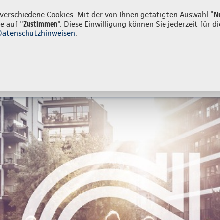
den
erschiedene Cookies. Mit der von Ihnen getätigten Auswahl "
N
e auf "
Zustimmen
". Diese Einwilligung können Sie jederzeit für
Datenschutzhinweisen
.
- und Unfallversicherung
Ihre Agentur
tes
Beratung & Angebot