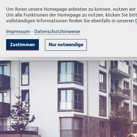
Privatkunden
Firmenkun
Günter Peters
Um Ihnen unsere Homepage anbieten zu können, nutzen wir v
Um alle Funktionen der Homepage zu nutzen, klicken Sie bitt
vollständigen Informationen finden Sie ebenfalls in unseren
Impressum
-
Datenschutzhinweise
Krankenversicherung
Lebensversicherung
Sach
Zustimmen
Nur notwendige
Gute Gründe
Tarife & Leistungen
Wissenswer