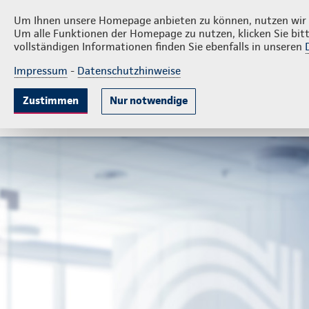
Privatkunden
Firme
Gerald Harmel e.K.
Um Ihnen unsere Homepage anbieten zu können, nutzen wir v
Um alle Funktionen der Homepage zu nutzen, klicken Sie bitt
vollständigen Informationen finden Sie ebenfalls in unseren
Impressum
-
Datenschutzhinweise
Krankenversicherung
Lebensversicherung
Sach
Zustimmen
Nur notwendige
Gute Gründe
Leistungen
Wissenswertes
B