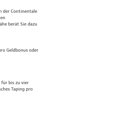
n der Continentale
den
Nähe berät Sie dazu
Euro Geldbonus oder
ür bis zu vier
sches Taping pro