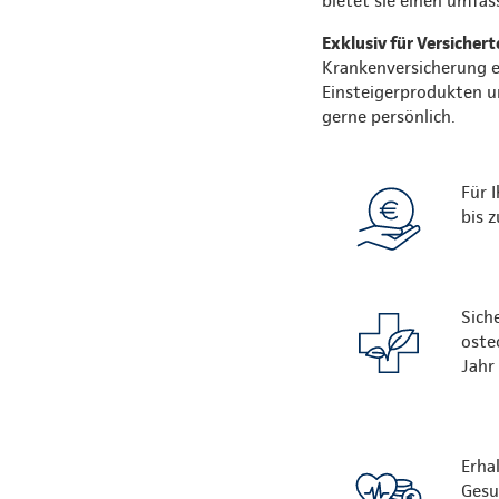
bietet sie einen umfa
Exklusiv für Versicher
Krankenversicherung er
Einsteigerprodukten un
gerne persönlich.
Für 
bis 
Sich
oste
Jahr
Erha
Gesu