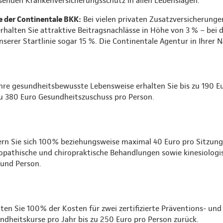
ssenden Krankenversicherungsschutz in allen Lebenslagen.
te der Continentale BKK:
Bei vielen privaten Zusatzversicherunge
halten Sie attraktive Beitragsnachlässe in Höhe von 3 % – bei 
serer Startlinie sogar 15 %. Die Continentale Agentur in Ihrer 
Ihre gesundheitsbewusste Lebensweise erhalten Sie bis zu 190 
zu 380 Euro Gesundheitszuschuss pro Person.
ern Sie sich 100% beziehungsweise maximal 40 Euro pro Sitzung f
opathische und chiropraktische Behandlungen sowie kinesiologi
 und Person.
lten Sie 100% der Kosten für zwei zertifizierte Präventions- und
ndheitskurse pro Jahr bis zu 250 Euro pro Person zurück.