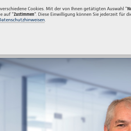
nkunden
erschiedene Cookies. Mit der von Ihnen getätigten Auswahl "
N
e auf "
Zustimmen
". Diese Einwilligung können Sie jederzeit für
Datenschutzhinweisen
.
- und Unfallversicherung
Ihre Agentur
eratung & Angebot