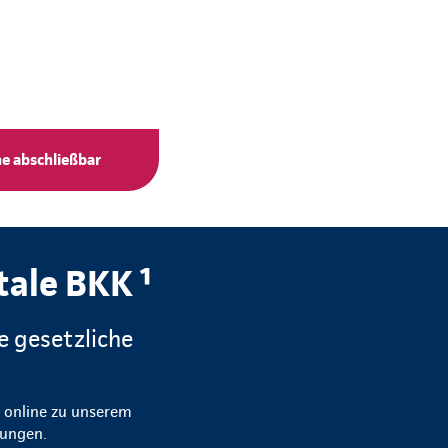
ne abschließbar
tale BKK ¹
e gesetzliche
h online zu unserem
stungen.