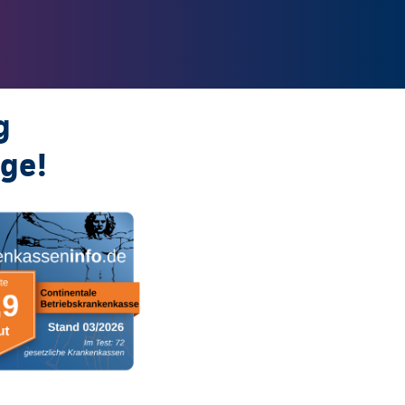
g
ige!