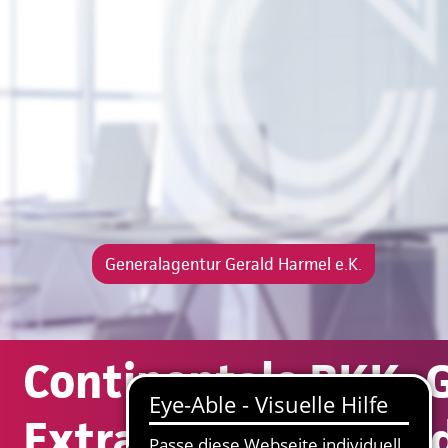
Generalagentur Gerald Harmel e.K.
Continentale BKK: G
Extraleistungen und