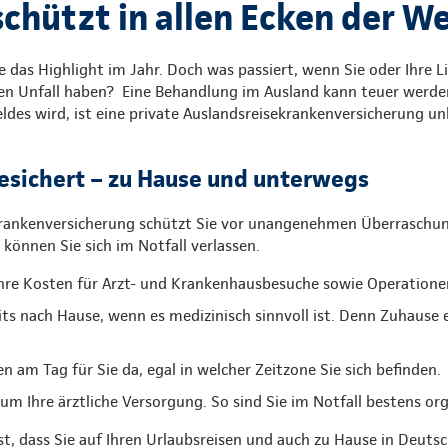
chützt in allen Ecken der We
ele das Highlight im Jahr. Doch was passiert, wenn Sie oder Ihre 
en Unfall haben? Eine Behandlung im Ausland kann teuer werden
eldes wird, ist eine private Auslandsreisekrankenversicherung un
esichert – zu Hause und unterwegs
krankenversicherung schützt Sie vor unangenehmen Überraschu
können Sie sich im Notfall verlassen.
re Kosten für Arzt- und Krankenhausbesuche sowie Operatione
its nach Hause, wenn es medizinisch sinnvoll ist. Denn Zuhause
n am Tag für Sie da, egal in welcher Zeitzone Sie sich befinden.
 Ihre ärztliche Versorgung. So sind Sie im Notfall bestens org
ist, dass Sie auf Ihren Urlaubsreisen und auch zu Hause in Deuts