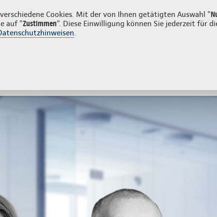
rivatkunden
Firmenkunden
erschiedene Cookies. Mit der von Ihnen getätigten Auswahl "
N
e auf "
Zustimmen
". Diese Einwilligung können Sie jederzeit für
Datenschutzhinweisen
.
- und Unfallversicherung
Ihre Agentur
tes
Beratung & Angebot