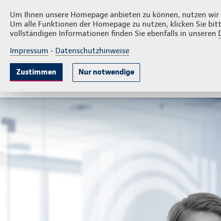
P
Kreuteler Versicherungsagentur GmbH
Um Ihnen unsere Homepage anbieten zu können, nutzen wir v
Um alle Funktionen der Homepage zu nutzen, klicken Sie bitt
vollständigen Informationen finden Sie ebenfalls in unseren
Impressum
-
Datenschutzhinweise
Krankenversicherung
Lebensversicherung
Sach
Zustimmen
Nur notwendige
Gute Gründe
Tarife & Leistungen
Wissenswer