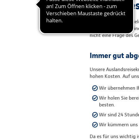
Sicher ges
Urlaub! Das ist für vi
krank werden oder ein
nicht eine Frage des G
Immer gut abg
Unsere Auslandsreise
hohen Kosten. Auf uns 
Wir übernehmen Ih
Wir holen Sie bere
besten.
Wir sind 24 Stunde
Wir kümmern uns um
Da es für uns wichtig 