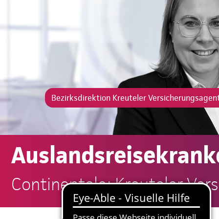
Bezirksdirektion Kreuteler Versicherungsage
Auslandsreisekrank
Continentale: Kreuteler Ve