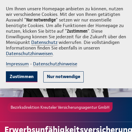
Login
Kreuteler Versicherungsagentur GmbH
Um Ihnen unsere Homepage anbieten zu können, nutzen
wir verschiedene Cookies. Mit der von Ihnen getätigten
Auswahl "
Nur notwendige
" setzen wir nur essentielle
benötigte Cookies. Um alle Funktionen der Homepage zu
nutzen, klicken Sie bitte auf "
Zustimmen
". Diese
Einwilligung können Sie jederzeit für die Zukunft über den
Gute Gründe
Tarife & Leistungen
Wissenswertes
Beratung & 
Menüpunkt
Datenschutz
widerrufen. Die vollständigen
Informationen finden Sie ebenfalls in unseren
Datenschutzhinweisen
.
Impressum
-
Datenschutzhinweise
Zustimmen
Nur notwendige
Bezirksdirektion Kreuteler Versicherungsagentur GmbH
Erwerbsunfähigkeitsversicherun