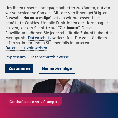
Login
Arnulf Lampert
Um Ihnen unsere Homepage anbieten zu können, nutzen
wir verschiedene Cookies. Mit der von Ihnen getätigten
Auswahl "
Nur notwendige
" setzen wir nur essentielle
benötigte Cookies. Um alle Funktionen der Homepage zu
nutzen, klicken Sie bitte auf "
Zustimmen
". Diese
Einwilligung können Sie jederzeit für die Zukunft über den
Gute Gründe
Tarife & Leistungen
Wissenswertes
Beratung & 
Menüpunkt
Datenschutz
widerrufen. Die vollständigen
Informationen finden Sie ebenfalls in unseren
Datenschutzhinweisen
.
Impressum
-
Datenschutzhinweise
Zustimmen
Nur notwendige
Geschäftsstelle Arnulf Lampert