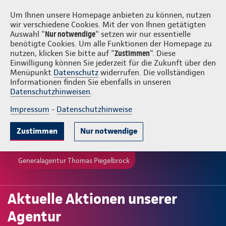
Login
Thomas Piegelbrock
Um Ihnen unsere Homepage anbieten zu können, nutzen
wir verschiedene Cookies. Mit der von Ihnen getätigten
Auswahl "
Nur notwendige
" setzen wir nur essentielle
benötigte Cookies. Um alle Funktionen der Homepage zu
nutzen, klicken Sie bitte auf "
Zustimmen
". Diese
Einwilligung können Sie jederzeit für die Zukunft über den
Menüpunkt
Datenschutz
widerrufen. Die vollständigen
Informationen finden Sie ebenfalls in unseren
Datenschutzhinweisen
.
Impressum
-
Datenschutzhinweise
Zustimmen
Nur notwendige
Generalagentur Thomas Piegelbrock
Aktuelle Aktionen unserer
Agentur