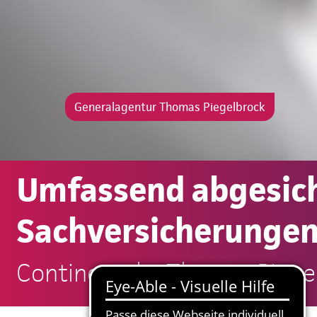
Generalagentur Thomas Piegelbrock
Umfassend abgesich
Sachversicherungen
Continentale: Thomas Piege