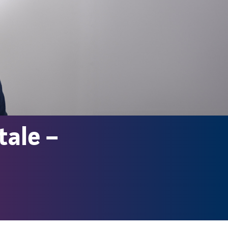
tale –