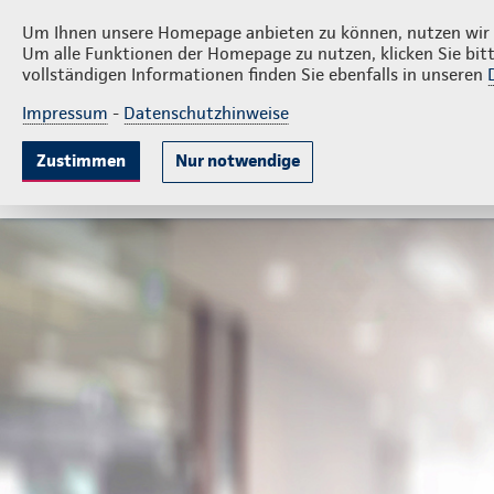
Privatkunden
Firmenk
Norbert Schaller
Um Ihnen unsere Homepage anbieten zu können, nutzen wir v
Um alle Funktionen der Homepage zu nutzen, klicken Sie bitt
vollständigen Informationen finden Sie ebenfalls in unseren
Impressum
-
Datenschutzhinweise
Krankenversicherung
Lebensversicherung
Sach
Zustimmen
Nur notwendige
Beliebte Produkte
Weitere Angebote
Beratun