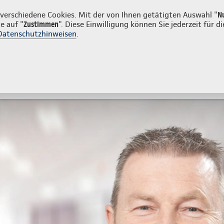
unden
erschiedene Cookies. Mit der von Ihnen getätigten Auswahl "
N
e auf "
Zustimmen
". Diese Einwilligung können Sie jederzeit für
Datenschutzhinweisen
.
- und Unfallversicherung
Ihre Agentur
g & Angebot