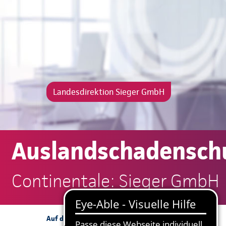
Landesdirektion Sieger GmbH
Auslandschadenschu
Continentale: Sieger GmbH
Antrag
Auf dieser Seite: