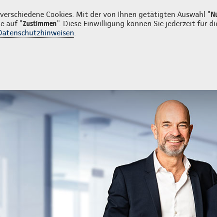
en
erschiedene Cookies. Mit der von Ihnen getätigten Auswahl "
N
e auf "
Zustimmen
". Diese Einwilligung können Sie jederzeit für
Datenschutzhinweisen
.
- und Unfallversicherung
Ihre Agentur
d Unfallversicherung
Kfz-Versicherung
Auslandschadenschutz