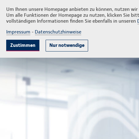
Privatkunden
Firmenkund
Sieger GmbH
Um Ihnen unsere Homepage anbieten zu können, nutzen wir v
Um alle Funktionen der Homepage zu nutzen, klicken Sie bitt
vollständigen Informationen finden Sie ebenfalls in unseren
Impressum
-
Datenschutzhinweise
Krankenversicherung
Lebensversicherung
Sach
Zustimmen
Nur notwendige
Landesdirektion Sieger GmbH
Privatkunden
Sach- un