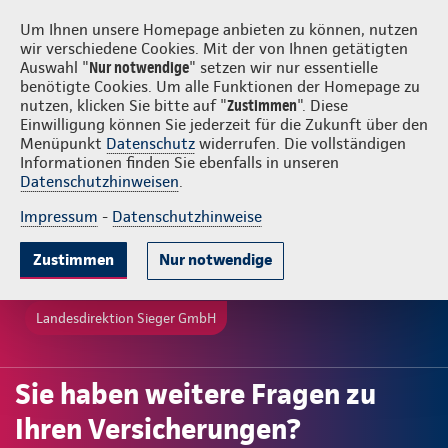
Login
Sieger GmbH
Um Ihnen unsere Homepage anbieten zu können, nutzen
wir verschiedene Cookies. Mit der von Ihnen getätigten
Auswahl "
Nur notwendige
" setzen wir nur essentielle
benötigte Cookies. Um alle Funktionen der Homepage zu
nutzen, klicken Sie bitte auf "
Zustimmen
". Diese
Einwilligung können Sie jederzeit für die Zukunft über den
Menüpunkt
Datenschutz
widerrufen. Die vollständigen
Informationen finden Sie ebenfalls in unseren
Datenschutzhinweisen
.
Impressum
-
Datenschutzhinweise
Zustimmen
Nur notwendige
Landesdirektion Sieger GmbH
Sie haben weitere Fragen zu
Ihren Versicherungen?