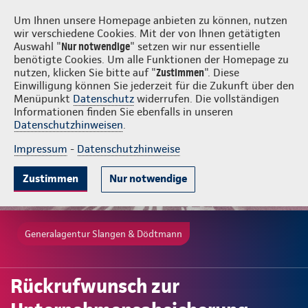
Login
Slangen & Dödtmann
Um Ihnen unsere Homepage anbieten zu können, nutzen
wir verschiedene Cookies. Mit der von Ihnen getätigten
Auswahl "
Nur notwendige
" setzen wir nur essentielle
benötigte Cookies. Um alle Funktionen der Homepage zu
nutzen, klicken Sie bitte auf "
Zustimmen
". Diese
Einwilligung können Sie jederzeit für die Zukunft über den
Menüpunkt
Datenschutz
widerrufen. Die vollständigen
Informationen finden Sie ebenfalls in unseren
Datenschutzhinweisen
.
Impressum
-
Datenschutzhinweise
Zustimmen
Nur notwendige
Generalagentur Slangen & Dödtmann
Rückrufwunsch zur