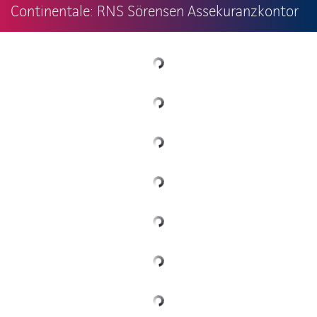
Continentale: RNS Sörensen Assekuranzkontor