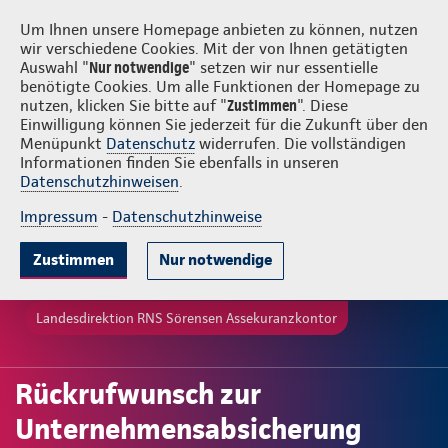
Login
RNS Sörensen Assekuranzkontor
Um Ihnen unsere Homepage anbieten zu können, nutzen
wir verschiedene Cookies. Mit der von Ihnen getätigten
Auswahl "
Nur notwendige
" setzen wir nur essentielle
benötigte Cookies. Um alle Funktionen der Homepage zu
nutzen, klicken Sie bitte auf "
Zustimmen
". Diese
Einwilligung können Sie jederzeit für die Zukunft über den
Menüpunkt
Datenschutz
widerrufen. Die vollständigen
Informationen finden Sie ebenfalls in unseren
Datenschutzhinweisen
.
Impressum
-
Datenschutzhinweise
Zustimmen
Nur notwendige
Landesdirektion RNS Sörensen Assekuranzkontor
Rückrufwunsch zur
Unternehmensabsicherung