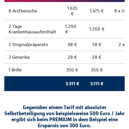
1.635
8 Arztbesuche
1.475 €
8 x 20 
€
2 Tage
1.200
1.200 €
Krankenhausaufenthalt
€
2 Originalpräparate
98 €
58 €
2 x 
3 Generika
28 €
28 €
1 Brille
350 €
350 €
3.311 €
3.111 €
Gegenüber einem Tarif mit absoluter
Selbstbeteiligung von beispielsweise 500 Euro / Jahr
ergibt sich beim PREMIUM in dem Beispiel eine
Ersparnis von 300 Euro.