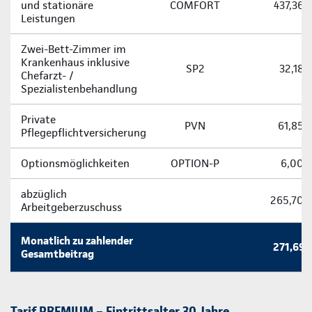
und stationäre
COMFORT
437,36 
Leistungen
Zwei-­Bett-­Zimmer im
Krankenhaus inklusive
SP2
32,18 
Chefarzt- /
Spezialistenbehandlung
Private
PVN
61,85 
Pflegepflichtversicherung
Optionsmöglichkeiten
OPTION-P
6,00 
abzüglich
265,70 
Arbeitgeberzuschuss
Monatlich zu zahlender
271,69 
Gesamtbeitrag
Tarif PREMIUM – Eintrittsalter 30 Jahre