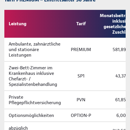
Monatsbeitra
inklusiv
Leistung
Tarif
gesetzliche
Zuschla
Ambulante, zahnärztliche
und stationäre
PREMIUM
581,89 
Leistungen
Zwei-­Bett-­Zimmer im
Krankenhaus inklusive
SP1
43,37 
Chefarzt- /
Spezialistenbehandlung
Private
PVN
61,85 
Pflegepflichtversicherung
Optionsmöglichkeiten
OPTION-P
6,00 
abzüglich