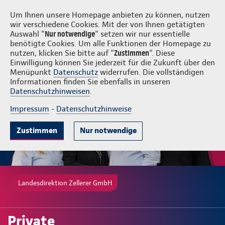
Login
Zellerer GmbH
Um Ihnen unsere Homepage anbieten zu können, nutzen
wir verschiedene Cookies. Mit der von Ihnen getätigten
Auswahl "
Nur notwendige
" setzen wir nur essentielle
benötigte Cookies. Um alle Funktionen der Homepage zu
nutzen, klicken Sie bitte auf "
Zustimmen
". Diese
Einwilligung können Sie jederzeit für die Zukunft über den
Gute Gründe
Tarife & Leistungen
Wissenswertes
Beratung & 
Menüpunkt
Datenschutz
widerrufen. Die vollständigen
Informationen finden Sie ebenfalls in unseren
Datenschutzhinweisen
.
Impressum
-
Datenschutzhinweise
Zustimmen
Nur notwendige
Landesdirektion Zellerer GmbH
Private