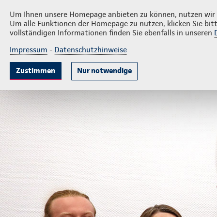
Privatkunden
Firmenkunden
Loof OHG
Um Ihnen unsere Homepage anbieten zu können, nutzen wir v
Um alle Funktionen der Homepage zu nutzen, klicken Sie bitt
vollständigen Informationen finden Sie ebenfalls in unseren
Impressum
-
Datenschutzhinweise
Krankenversicherung
Lebensversicherung
Sach
Zustimmen
Nur notwendige
Bezirksdirektion Loof OHG
Privatkunden
Ihre Agentur