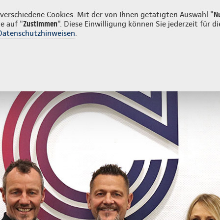
erschiedene Cookies. Mit der von Ihnen getätigten Auswahl "
N
e auf "
Zustimmen
". Diese Einwilligung können Sie jederzeit für
Datenschutzhinweisen
.
- und Unfallversicherung
Ihre Agentur
Mehr von Ihrer Agentur