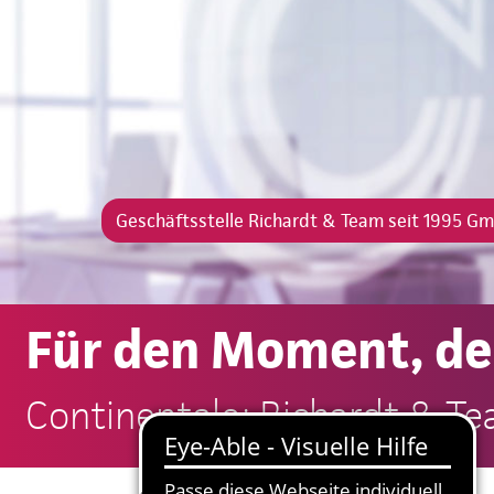
Geschäftsstelle Richardt & Team seit 1995 G
Für den Moment, der
Continentale: Richardt & T