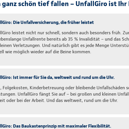
ganz schön tief fallen – UnfallGiro ist Ihr 
lGiro: Die Unfallversicherung, die früher leistet
llGiro leistet nicht nur schnell, sondern auch besonders früh. Zu
lebenslange Unfallrente bereits ab 35 % Invalidität – und das S
kleinen Verletzungen. Und natürlich gibt es jede Menge Unterstü
ell wie möglich wieder auf die Beine kommen.
lGiro: Ist immer für Sie da, weltweit und rund um die Uhr.
, Folgekosten, Kinderbetreuung oder bleibende Unfallschäden sor
stungen. UnfallGiro fängt Sie auf – bei großen und kleinen Unfäll
zeit oder bei der Arbeit. Und das weltweit, rund um die Uhr.
llGiro: Das Baukastenprinzip mit maximaler Flexibilität.