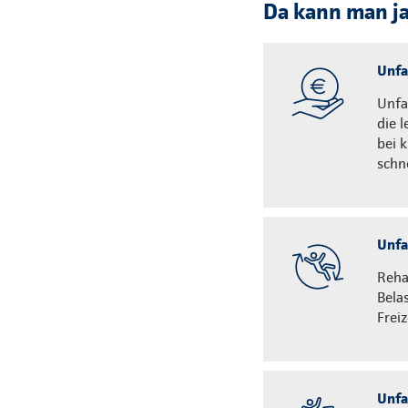
Da kann man ja 
Unfal
Unfa
die 
bei 
schn
Unfal
Reha
Bela
Frei
Unfa