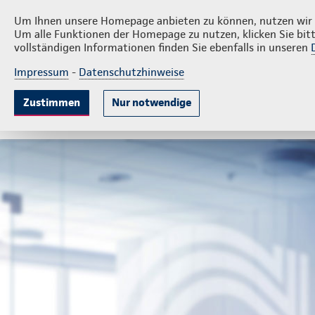
Richardt & Team seit 1995 GmbH & Co. KG
Um Ihnen unsere Homepage anbieten zu können, nutzen wir v
Um alle Funktionen der Homepage zu nutzen, klicken Sie bitt
vollständigen Informationen finden Sie ebenfalls in unseren
Impressum
-
Datenschutzhinweise
Krankenversicherung
Lebensversicherung
Sach
Zustimmen
Nur notwendige
Gute Gründe
Tarife & Leistungen
Wissenswer