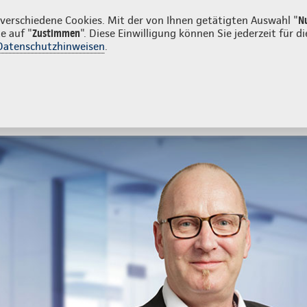
Privatkunden
Firmenkunden
erschiedene Cookies. Mit der von Ihnen getätigten Auswahl "
N
e auf "
Zustimmen
". Diese Einwilligung können Sie jederzeit für
Datenschutzhinweisen
.
- und Unfallversicherung
Ihre Agentur
tes