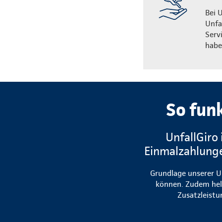
Bei 
Unfa
Serv
habe
So fun
UnfallGiro
Einmalzahlunge
Grundlage unserer Un
können. Zudem hel
Zusatzleistu