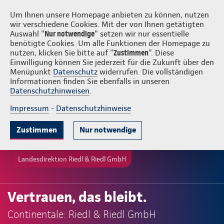
Login
Riedl & Riedl GmbH
Um Ihnen unsere Homepage anbieten zu können, nutzen
wir verschiedene Cookies. Mit der von Ihnen getätigten
Auswahl "
Nur notwendige
" setzen wir nur essentielle
benötigte Cookies. Um alle Funktionen der Homepage zu
nutzen, klicken Sie bitte auf "
Zustimmen
". Diese
Einwilligung können Sie jederzeit für die Zukunft über den
Menüpunkt
Datenschutz
widerrufen. Die vollständigen
Informationen finden Sie ebenfalls in unseren
Datenschutzhinweisen
.
Impressum
-
Datenschutzhinweise
Zustimmen
Nur notwendige
Landesdirektion Riedl & Riedl GmbH
Vertrauen, das bleibt.
Continentale: Riedl & Riedl GmbH