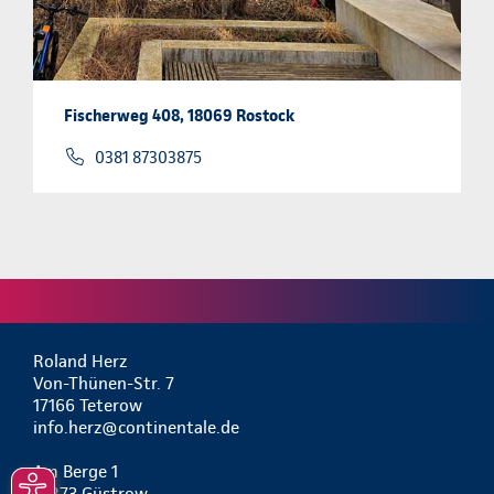
Fischerweg 408, 18069 Rostock
0381 87303875
Roland Herz
Von-Thünen-Str. 7
17166 Teterow
info.herz@continentale.de
Am Berge 1
18273 Güstrow