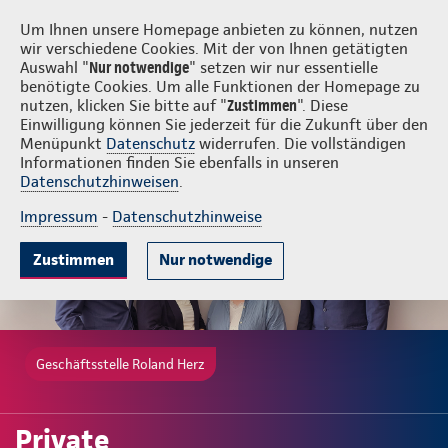
Login
Roland Herz
Um Ihnen unsere Homepage anbieten zu können, nutzen
wir verschiedene Cookies. Mit der von Ihnen getätigten
Auswahl "
Nur notwendige
" setzen wir nur essentielle
benötigte Cookies. Um alle Funktionen der Homepage zu
nutzen, klicken Sie bitte auf "
Zustimmen
". Diese
Einwilligung können Sie jederzeit für die Zukunft über den
Ambulante Zusatzversicherung
Krankenhauszusatzversicherung
Menüpunkt
Datenschutz
widerrufen. Die vollständigen
Informationen finden Sie ebenfalls in unseren
Datenschutzhinweisen
.
Impressum
-
Datenschutzhinweise
Zustimmen
Nur notwendige
Geschäftsstelle Roland Herz
Private