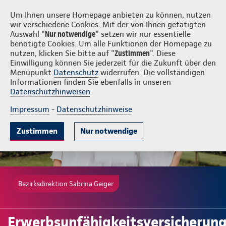
Login
Sabrina Geiger
Um Ihnen unsere Homepage anbieten zu können, nutzen
wir verschiedene Cookies. Mit der von Ihnen getätigten
Auswahl "
Nur notwendige
" setzen wir nur essentielle
benötigte Cookies. Um alle Funktionen der Homepage zu
nutzen, klicken Sie bitte auf "
Zustimmen
". Diese
Einwilligung können Sie jederzeit für die Zukunft über den
Gute Gründe
Tarife & Leistungen
Wissenswertes
Beratung & 
Menüpunkt
Datenschutz
widerrufen. Die vollständigen
Informationen finden Sie ebenfalls in unseren
Datenschutzhinweisen
.
Impressum
-
Datenschutzhinweise
Zustimmen
Nur notwendige
Bezirksdirektion Sabrina Geiger
Erwerbsunfähigkeitsversicherun