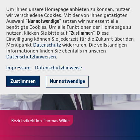
Login
Thomas Wilde
Um Ihnen unsere Homepage anbieten zu können, nutzen
wir verschiedene Cookies. Mit der von Ihnen getätigten
Auswahl "
Nur notwendige
" setzen wir nur essentielle
benötigte Cookies. Um alle Funktionen der Homepage zu
nutzen, klicken Sie bitte auf "
Zustimmen
". Diese
Einwilligung können Sie jederzeit für die Zukunft über den
Gute Gründe
Tarife & Leistungen
Wissenswertes
Beratung & 
Menüpunkt
Datenschutz
widerrufen. Die vollständigen
Informationen finden Sie ebenfalls in unseren
Datenschutzhinweisen
.
Impressum
-
Datenschutzhinweise
Zustimmen
Nur notwendige
Bezirksdirektion Thomas Wilde