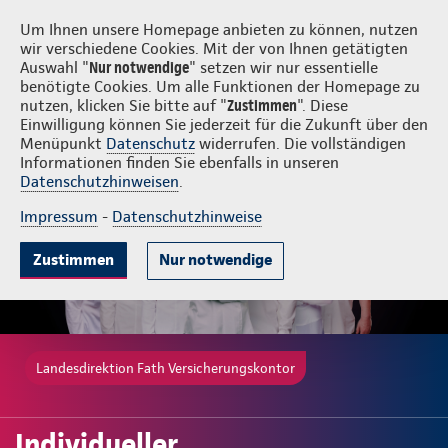
Login
Fath Versicherungskontor
Um Ihnen unsere Homepage anbieten zu können, nutzen
wir verschiedene Cookies. Mit der von Ihnen getätigten
Auswahl "
Nur notwendige
" setzen wir nur essentielle
benötigte Cookies. Um alle Funktionen der Homepage zu
nutzen, klicken Sie bitte auf "
Zustimmen
". Diese
Einwilligung können Sie jederzeit für die Zukunft über den
Gute Gründe
Tarife & Leistungen
Beratung & Angebot
Menüpunkt
Datenschutz
widerrufen. Die vollständigen
Informationen finden Sie ebenfalls in unseren
Datenschutzhinweisen
.
Impressum
-
Datenschutzhinweise
Zustimmen
Nur notwendige
Landesdirektion Fath Versicherungskontor
Individueller