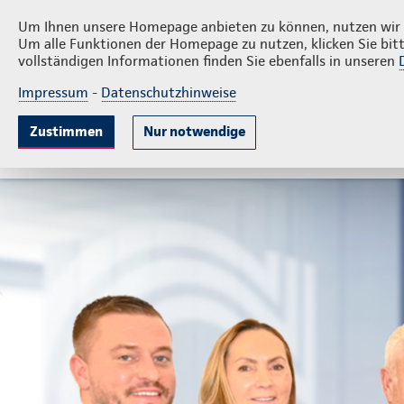
Privatku
Zimmermann Vers.büro GmbH
Um Ihnen unsere Homepage anbieten zu können, nutzen wir v
Um alle Funktionen der Homepage zu nutzen, klicken Sie bitt
vollständigen Informationen finden Sie ebenfalls in unseren
Impressum
-
Datenschutzhinweise
Krankenversicherung
Lebensversicherung
Sach
Zustimmen
Nur notwendige
Beliebte Produkte
Weitere Angebote
Beratun