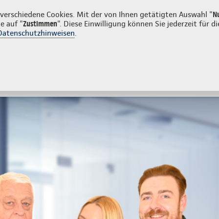
nden
Firmenkunden
erschiedene Cookies. Mit der von Ihnen getätigten Auswahl "
N
e auf "
Zustimmen
". Diese Einwilligung können Sie jederzeit für
Datenschutzhinweisen
.
- und Unfallversicherung
Ihre Agentur
g & Angebot