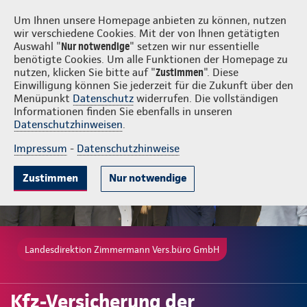
Login
Zimmermann Vers.büro GmbH
Um Ihnen unsere Homepage anbieten zu können, nutzen
wir verschiedene Cookies. Mit der von Ihnen getätigten
Auswahl "
Nur notwendige
" setzen wir nur essentielle
benötigte Cookies. Um alle Funktionen der Homepage zu
nutzen, klicken Sie bitte auf "
Zustimmen
". Diese
Einwilligung können Sie jederzeit für die Zukunft über den
Gute Gründe
Tarife & Leistungen
Wissenswertes
Beratung & 
Menüpunkt
Datenschutz
widerrufen. Die vollständigen
Informationen finden Sie ebenfalls in unseren
Datenschutzhinweisen
.
Impressum
-
Datenschutzhinweise
Zustimmen
Nur notwendige
Landesdirektion Zimmermann Vers.büro GmbH
Kfz-Versicherung der