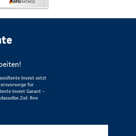
nte
beiten!
asisRente Invest setzt
tersvorsorge für
Rente Invest Garant –
asselbe Ziel: Ihre