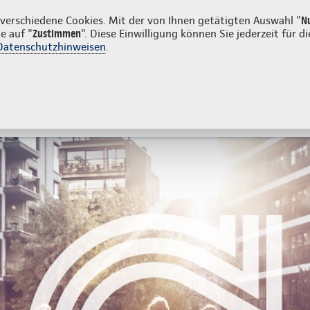
en
erschiedene Cookies. Mit der von Ihnen getätigten Auswahl "
N
e auf "
Zustimmen
". Diese Einwilligung können Sie jederzeit für
Datenschutzhinweisen
.
- und Unfallversicherung
Ihre Agentur
tes
Beratung & Angebot