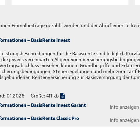
nnen Einmalbeiträge gezahlt werden und der Abruf einer Teilrent
formationen – BasisRente Invest
Leistungsbeschreibungen für die Basisrente sind lediglich Kur
 die jeweils vereinbarten Allgemeinen Versicherungsbedingungen,
Vertragsabschluss einsehen können. Grundbegriffe und Erläuter
sicherungsbedingungen, Steuerregelungen und mehr zum Tarif B
dsgebundenen Rentenversicherung zur Basisversorgung der Cont
nd: 01.2026
Größe: 411 kb
formationen – BasisRente Invest Garant
Info anzeigen
ormationen – BasisRente Classic Pro
Info anzeigen