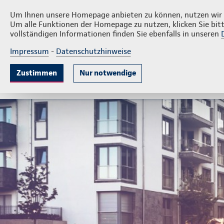
Privatkunden
Firmenkund
Alfred Rauch
Um Ihnen unsere Homepage anbieten zu können, nutzen wir v
Um alle Funktionen der Homepage zu nutzen, klicken Sie bitt
vollständigen Informationen finden Sie ebenfalls in unseren
Impressum
-
Datenschutzhinweise
Krankenversicherung
Lebensversicherung
Sach
Zustimmen
Nur notwendige
Gute Gründe
Tarife & Leistungen
Wissenswer