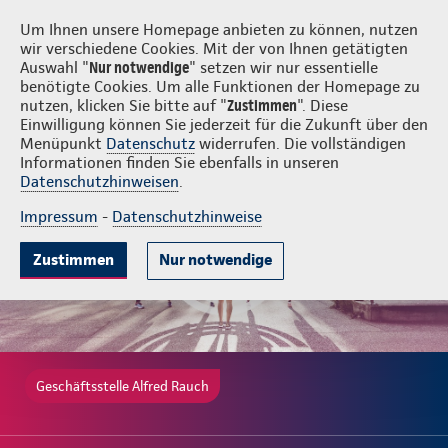
Login
Alfred Rauch
Um Ihnen unsere Homepage anbieten zu können, nutzen
wir verschiedene Cookies. Mit der von Ihnen getätigten
Auswahl "
Nur notwendige
" setzen wir nur essentielle
benötigte Cookies. Um alle Funktionen der Homepage zu
nutzen, klicken Sie bitte auf "
Zustimmen
". Diese
Einwilligung können Sie jederzeit für die Zukunft über den
Gute Gründe
Tarife & Leistungen
Wissenswertes
Beratung & 
Menüpunkt
Datenschutz
widerrufen. Die vollständigen
Informationen finden Sie ebenfalls in unseren
Datenschutzhinweisen
.
Impressum
-
Datenschutzhinweise
Zustimmen
Nur notwendige
Geschäftsstelle Alfred Rauch