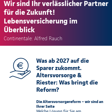
Wir sind Ihr verlässlicher Partner
für die Zukunft!
Lebensversicherung im
Überblick
Continentale: Alfred Rauch
Was ab 2027 auf die
Sparer zukommt.
Altersvorsorge &
Riester: Was bringt die
Reform?
Die Altersvorsorgereform – wir sind an
Ihrer Seite
Welche Lösung für Sie am