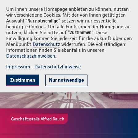
Login
Alfred Rauch
Um Ihnen unsere Homepage anbieten zu können, nutzen
wir verschiedene Cookies. Mit der von Ihnen getätigten
Auswahl "
Nur notwendige
" setzen wir nur essentielle
benötigte Cookies. Um alle Funktionen der Homepage zu
nutzen, klicken Sie bitte auf "
Zustimmen
". Diese
Einwilligung können Sie jederzeit für die Zukunft über den
Beliebte Produkte
Weitere Angebote
Beratung & Angebot
Menüpunkt
Datenschutz
widerrufen. Die vollständigen
Informationen finden Sie ebenfalls in unseren
Datenschutzhinweisen
.
Impressum
-
Datenschutzhinweise
Zustimmen
Nur notwendige
Geschäftsstelle Alfred Rauch