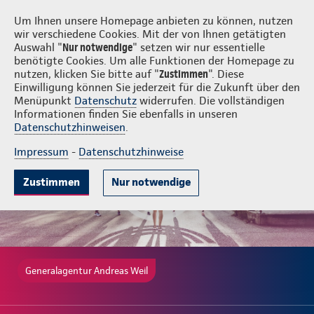
Login
Andreas Weil
Um Ihnen unsere Homepage anbieten zu können, nutzen
wir verschiedene Cookies. Mit der von Ihnen getätigten
Auswahl "
Nur notwendige
" setzen wir nur essentielle
benötigte Cookies. Um alle Funktionen der Homepage zu
nutzen, klicken Sie bitte auf "
Zustimmen
". Diese
Einwilligung können Sie jederzeit für die Zukunft über den
Krankenversicherungen
Lebensversicherungen
Sach- und Unfallv
Menüpunkt
Datenschutz
widerrufen. Die vollständigen
Informationen finden Sie ebenfalls in unseren
Datenschutzhinweisen
.
Impressum
-
Datenschutzhinweise
Zustimmen
Nur notwendige
Generalagentur Andreas Weil