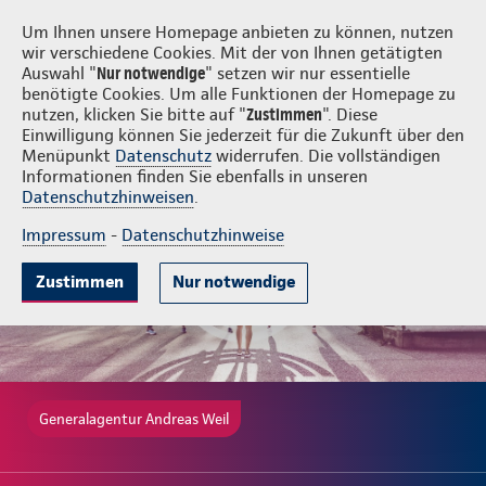
Login
Andreas Weil
Um Ihnen unsere Homepage anbieten zu können, nutzen
wir verschiedene Cookies. Mit der von Ihnen getätigten
Auswahl "
Nur notwendige
" setzen wir nur essentielle
benötigte Cookies. Um alle Funktionen der Homepage zu
nutzen, klicken Sie bitte auf "
Zustimmen
". Diese
Einwilligung können Sie jederzeit für die Zukunft über den
Gute Gründe
Tarife & Leistungen
Wissenswertes
Beratung & 
Menüpunkt
Datenschutz
widerrufen. Die vollständigen
Informationen finden Sie ebenfalls in unseren
Datenschutzhinweisen
.
Impressum
-
Datenschutzhinweise
Zustimmen
Nur notwendige
Generalagentur Andreas Weil