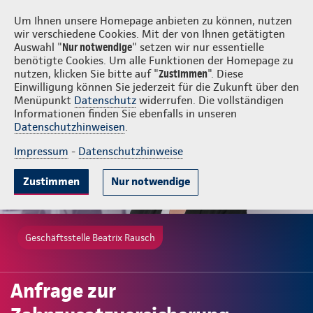
Login
Beatrix Rausch
Um Ihnen unsere Homepage anbieten zu können, nutzen
wir verschiedene Cookies. Mit der von Ihnen getätigten
Auswahl "
Nur notwendige
" setzen wir nur essentielle
benötigte Cookies. Um alle Funktionen der Homepage zu
nutzen, klicken Sie bitte auf "
Zustimmen
". Diese
Einwilligung können Sie jederzeit für die Zukunft über den
Menüpunkt
Datenschutz
widerrufen. Die vollständigen
Informationen finden Sie ebenfalls in unseren
Datenschutzhinweisen
.
Impressum
-
Datenschutzhinweise
Zustimmen
Nur notwendige
Geschäftsstelle Beatrix Rausch
Anfrage zur