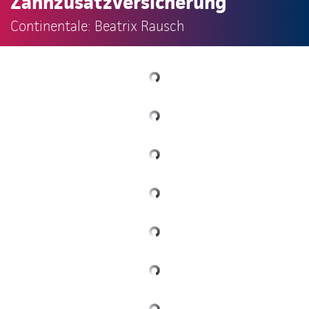
Zahnzusatzversicherung
Continentale: Beatrix Rausch