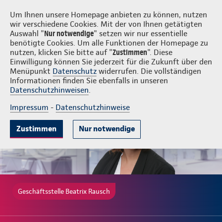
Login
Beatrix Rausch
Um Ihnen unsere Homepage anbieten zu können, nutzen
wir verschiedene Cookies. Mit der von Ihnen getätigten
Auswahl "
Nur notwendige
" setzen wir nur essentielle
benötigte Cookies. Um alle Funktionen der Homepage zu
nutzen, klicken Sie bitte auf "
Zustimmen
". Diese
Einwilligung können Sie jederzeit für die Zukunft über den
Gute Gründe
Tarife & Leistungen
Wissenwertes
Beratung & A
Menüpunkt
Datenschutz
widerrufen. Die vollständigen
Informationen finden Sie ebenfalls in unseren
Datenschutzhinweisen
.
Impressum
-
Datenschutzhinweise
Zustimmen
Nur notwendige
Geschäftsstelle Beatrix Rausch