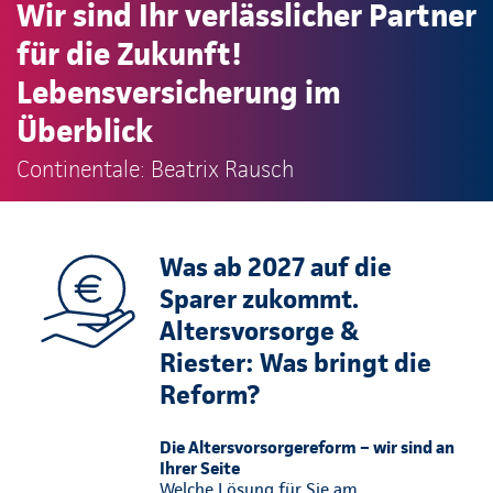
Wir sind Ihr verlässlicher Partner
für die Zukunft!
Lebensversicherung im
Überblick
Continentale: Beatrix Rausch
Was ab 2027 auf die
Sparer zukommt.
Altersvorsorge &
Riester: Was bringt die
Reform?
Die Altersvorsorgereform – wir sind an
Ihrer Seite
Welche Lösung für Sie am