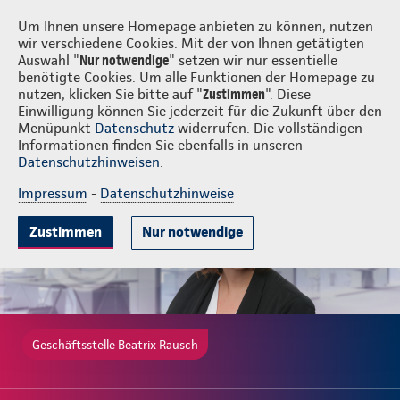
Login
Beatrix Rausch
Um Ihnen unsere Homepage anbieten zu können, nutzen
wir verschiedene Cookies. Mit der von Ihnen getätigten
Auswahl "
Nur notwendige
" setzen wir nur essentielle
benötigte Cookies. Um alle Funktionen der Homepage zu
nutzen, klicken Sie bitte auf "
Zustimmen
". Diese
Einwilligung können Sie jederzeit für die Zukunft über den
Beliebte Produkte
Weitere Angebote
Beratung & Angebot
Menüpunkt
Datenschutz
widerrufen. Die vollständigen
Informationen finden Sie ebenfalls in unseren
Datenschutzhinweisen
.
Impressum
-
Datenschutzhinweise
Zustimmen
Nur notwendige
Geschäftsstelle Beatrix Rausch