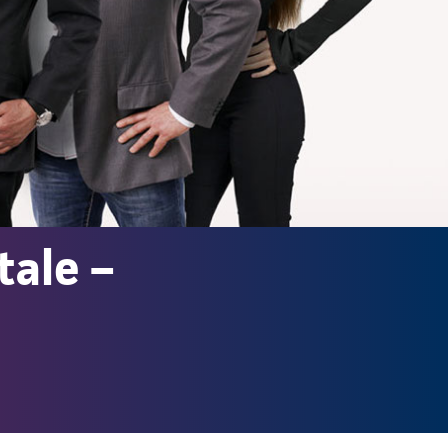
tale –