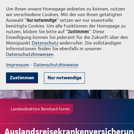
Login
Bernhard Furrer
Um Ihnen unsere Homepage anbieten zu können, nutzen
wir verschiedene Cookies. Mit der von Ihnen getätigten
Auswahl "
Nur notwendige
" setzen wir nur essentielle
benötigte Cookies. Um alle Funktionen der Homepage zu
nutzen, klicken Sie bitte auf "
Zustimmen
". Diese
Einwilligung können Sie jederzeit für die Zukunft über den
Gute Gründe
Tarife & Leistungen
Wissenswertes
Beratung & 
Menüpunkt
Datenschutz
widerrufen. Die vollständigen
Informationen finden Sie ebenfalls in unseren
Datenschutzhinweisen
.
Impressum
-
Datenschutzhinweise
Zustimmen
Nur notwendige
Landesdirektion Bernhard Furrer
Auslandsreisekrankenversicheru