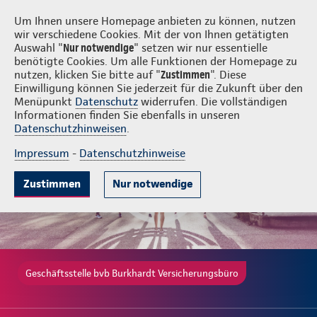
Login
bvb Burkhardt Versicherungsbüro
Um Ihnen unsere Homepage anbieten zu können, nutzen
wir verschiedene Cookies. Mit der von Ihnen getätigten
Auswahl "
Nur notwendige
" setzen wir nur essentielle
benötigte Cookies. Um alle Funktionen der Homepage zu
nutzen, klicken Sie bitte auf "
Zustimmen
". Diese
Einwilligung können Sie jederzeit für die Zukunft über den
Gute Gründe
Tarife & Leistungen
Wissenswertes
Beratung & 
Menüpunkt
Datenschutz
widerrufen. Die vollständigen
Informationen finden Sie ebenfalls in unseren
Datenschutzhinweisen
.
Impressum
-
Datenschutzhinweise
Zustimmen
Nur notwendige
Geschäftsstelle bvb Burkhardt Versicherungsbüro