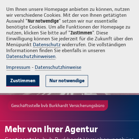
Login
bvb Burkhardt Versicherungsbüro
Um Ihnen unsere Homepage anbieten zu können, nutzen
wir verschiedene Cookies. Mit der von Ihnen getätigten
Auswahl "
Nur notwendige
" setzen wir nur essentielle
benötigte Cookies. Um alle Funktionen der Homepage zu
nutzen, klicken Sie bitte auf "
Zustimmen
". Diese
Einwilligung können Sie jederzeit für die Zukunft über den
Menüpunkt
Datenschutz
widerrufen. Die vollständigen
Informationen finden Sie ebenfalls in unseren
Datenschutzhinweisen
.
Impressum
-
Datenschutzhinweise
Zustimmen
Nur notwendige
Geschäftsstelle bvb Burkhardt Versicherungsbüro
Mehr von Ihrer Agentur