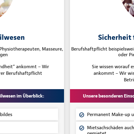
eilwesen
Sicherheit 
, Physiotherapeuten, Masseure,
Berufshaftpflicht beispielswei
ogen
oder Pi
undheit“ ankommt – Wir
Sie wissen worauf 
er Berufshaftpflicht
ankommt – Wir wiss
Betr
ilwesen im Überblick:
Unsere besonderen Einsch
bildes
Permanent Make-up un
Mietsachschäden auch 
gemietet