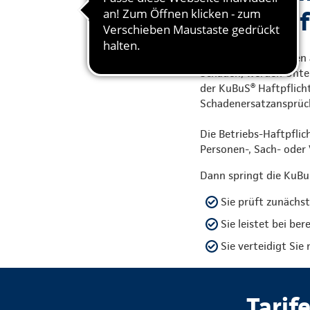
Berufshaf
Überall, wo Menschen a
Schaden, werden Unter
der KuBuS® Haftpflicht
Schadenersatzansprüc
Die Betriebs-Haftpflic
Personen-, Sach- ode
Dann springt die KuBuS
Sie prüft zunächst
Sie leistet bei be
Sie verteidigt Sie
Tarif