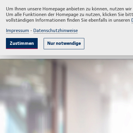
Privatkunden
Firm
Carsten Schumacher
Um Ihnen unsere Homepage anbieten zu können, nutzen wir v
Um alle Funktionen der Homepage zu nutzen, klicken Sie bitt
vollständigen Informationen finden Sie ebenfalls in unseren
Impressum
-
Datenschutzhinweise
Krankenversicherung
Lebensversicherung
Sach
Zustimmen
Nur notwendige
Gute Gründe
Tarife & Leistungen
Wissenswer