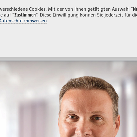
enkunden
erschiedene Cookies. Mit der von Ihnen getätigten Auswahl "
N
e auf "
Zustimmen
". Diese Einwilligung können Sie jederzeit für
Datenschutzhinweisen
.
- und Unfallversicherung
Ihre Agentur
tes
Beratung & Angebot