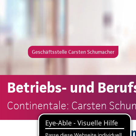
Geschäftsstelle Carsten Schumacher
Betriebs- und Beruf
Continentale: Carsten Schu
Gute Grün