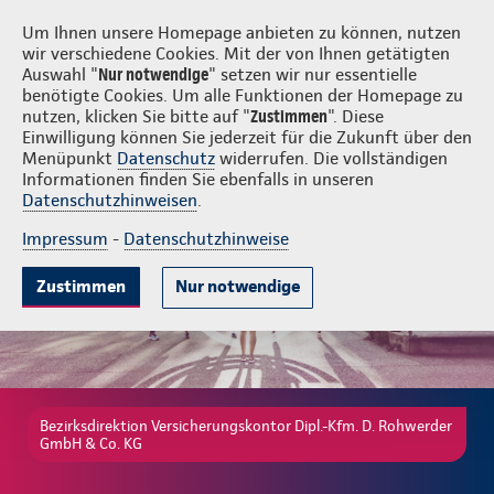
Versicherungskontor Dipl.-Kfm. D. Rohwerder GmbH & Co. KG
Um Ihnen unsere Homepage anbieten zu können, nutzen
wir verschiedene Cookies. Mit der von Ihnen getätigten
Auswahl "
Nur notwendige
" setzen wir nur essentielle
benötigte Cookies. Um alle Funktionen der Homepage zu
nutzen, klicken Sie bitte auf "
Zustimmen
". Diese
Einwilligung können Sie jederzeit für die Zukunft über den
Gute Gründe
Tarife & Leistungen
Wissenswertes
Beratung & 
Menüpunkt
Datenschutz
widerrufen. Die vollständigen
Informationen finden Sie ebenfalls in unseren
Datenschutzhinweisen
.
Impressum
-
Datenschutzhinweise
Zustimmen
Nur notwendige
Bezirksdirektion Versicherungskontor Dipl.-Kfm. D. Rohwerder
GmbH & Co. KG