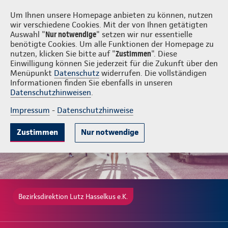
Login
Lutz Hasselkus e.K.
Um Ihnen unsere Homepage anbieten zu können, nutzen
wir verschiedene Cookies. Mit der von Ihnen getätigten
Auswahl "
Nur notwendige
" setzen wir nur essentielle
benötigte Cookies. Um alle Funktionen der Homepage zu
nutzen, klicken Sie bitte auf "
Zustimmen
". Diese
Einwilligung können Sie jederzeit für die Zukunft über den
Gute Gründe
Tarife & Leistungen
Wissenswertes
Beratung & 
Menüpunkt
Datenschutz
widerrufen. Die vollständigen
Informationen finden Sie ebenfalls in unseren
Datenschutzhinweisen
.
Impressum
-
Datenschutzhinweise
Zustimmen
Nur notwendige
Bezirksdirektion Lutz Hasselkus e.K.