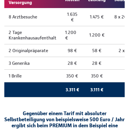
Versorgung
1.635
8 Arztbesuche
1.475 €
8 x 20 
€
2 Tage
1.200
1.200 €
Krankenhausaufenthalt
€
2 Originalpräparate
98 €
58 €
2 x 
3 Generika
28 €
28 €
1 Brille
350 €
350 €
3.311 €
3.111 €
Gegenüber einem Tarif mit absoluter
Selbstbeteiligung von beispielsweise 500 Euro / Jahr
ergibt sich beim PREMIUM in dem Beispiel eine