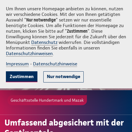
Login
Hundertmark und Mazak
Um Ihnen unsere Homepage anbieten zu können, nutzen
wir verschiedene Cookies. Mit der von Ihnen getätigten
Auswahl "
Nur notwendige
" setzen wir nur essentielle
benötigte Cookies. Um alle Funktionen der Homepage zu
nutzen, klicken Sie bitte auf "
Zustimmen
". Diese
Einwilligung können Sie jederzeit für die Zukunft über den
Menüpunkt
Datenschutz
widerrufen. Die vollständigen
Informationen finden Sie ebenfalls in unseren
Datenschutzhinweisen
.
Impressum
-
Datenschutzhinweise
Zustimmen
Nur notwendige
Geschäftsstelle Hundertmark und Mazak
Umfassend abgesichert mit der