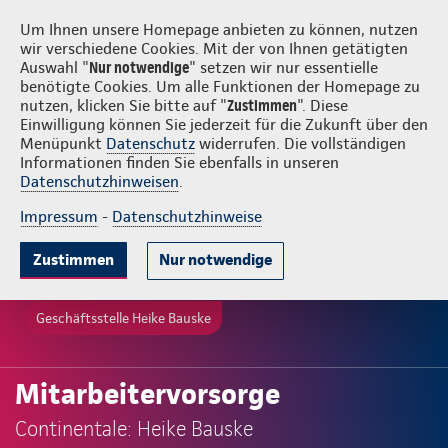
Login
Heike Bauske
Um Ihnen unsere Homepage anbieten zu können, nutzen
wir verschiedene Cookies. Mit der von Ihnen getätigten
Auswahl "
Nur notwendige
" setzen wir nur essentielle
benötigte Cookies. Um alle Funktionen der Homepage zu
nutzen, klicken Sie bitte auf "
Zustimmen
". Diese
Einwilligung können Sie jederzeit für die Zukunft über den
Menüpunkt
Datenschutz
widerrufen. Die vollständigen
Informationen finden Sie ebenfalls in unseren
Datenschutzhinweisen
.
Impressum
-
Datenschutzhinweise
Zustimmen
Nur notwendige
Geschäftsstelle Heike Bauske
Mitarbeitervorsorge
Continentale: Heike Bauske