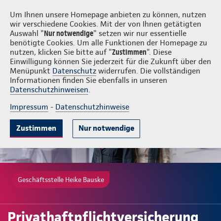
Login
Heike Bauske
Um Ihnen unsere Homepage anbieten zu können, nutzen
wir verschiedene Cookies. Mit der von Ihnen getätigten
Auswahl "
Nur notwendige
" setzen wir nur essentielle
benötigte Cookies. Um alle Funktionen der Homepage zu
nutzen, klicken Sie bitte auf "
Zustimmen
". Diese
Einwilligung können Sie jederzeit für die Zukunft über den
Gute Gründe
Tarife & Leistungen
Wissenswertes
Beratung & 
Menüpunkt
Datenschutz
widerrufen. Die vollständigen
Informationen finden Sie ebenfalls in unseren
Datenschutzhinweisen
.
Impressum
-
Datenschutzhinweise
Zustimmen
Nur notwendige
Geschäftsstelle Heike Bauske
Privathaftpflichtversicherung