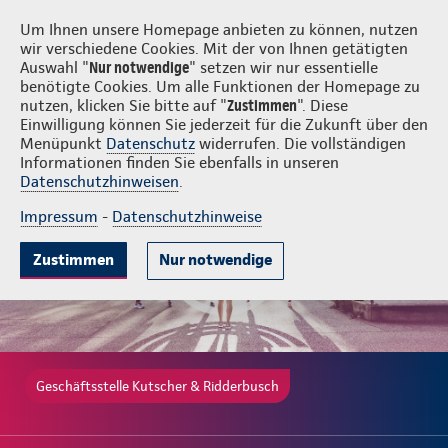
Login
Kutscher & Ridderbusch
Um Ihnen unsere Homepage anbieten zu können, nutzen
wir verschiedene Cookies. Mit der von Ihnen getätigten
Auswahl "
Nur notwendige
" setzen wir nur essentielle
benötigte Cookies. Um alle Funktionen der Homepage zu
nutzen, klicken Sie bitte auf "
Zustimmen
". Diese
Einwilligung können Sie jederzeit für die Zukunft über den
Gute Gründe
Tarife & Leistungen
Wissenswertes
Beratung & 
Menüpunkt
Datenschutz
widerrufen. Die vollständigen
Informationen finden Sie ebenfalls in unseren
Datenschutzhinweisen
.
Impressum
-
Datenschutzhinweise
Zustimmen
Nur notwendige
Geschäftsstelle Kutscher & Ridderbusch