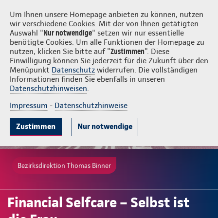
Login
Thomas Binner
Um Ihnen unsere Homepage anbieten zu können, nutzen
wir verschiedene Cookies. Mit der von Ihnen getätigten
Auswahl "
Nur notwendige
" setzen wir nur essentielle
benötigte Cookies. Um alle Funktionen der Homepage zu
nutzen, klicken Sie bitte auf "
Zustimmen
". Diese
Einwilligung können Sie jederzeit für die Zukunft über den
Menüpunkt
Datenschutz
widerrufen. Die vollständigen
Informationen finden Sie ebenfalls in unseren
Datenschutzhinweisen
.
Impressum
-
Datenschutzhinweise
Zustimmen
Nur notwendige
Bezirksdirektion Thomas Binner
Financial Selfcare – Selbst ist