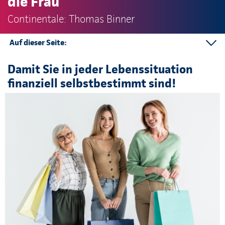
die Frau
Continentale: Thomas Binner
Auf dieser Seite:
Financial Selfcare
Damit Sie in jeder Lebenssituation
Ansprechpartner
finanziell selbstbestimmt sind!